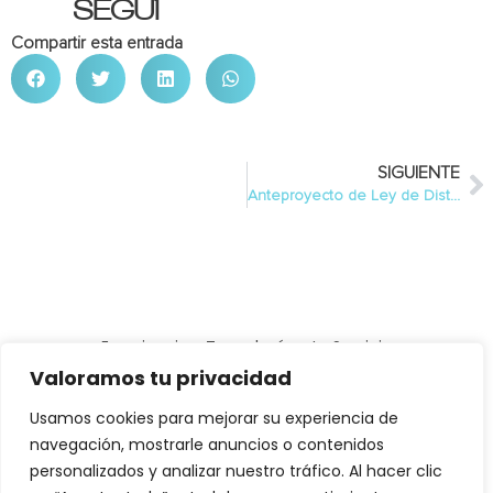
SEGUÍ
Compartir esta entrada
SIGUIENTE
Anteproyecto de Ley de Distribución de Seguros. Especial mención a la Agencia de Suscripción.
Experiencia y Tecnología a tu Servicio
Política de Privacidad
Política de Cookies
Valoramos tu privacidad
Aviso Legal
Usamos cookies para mejorar su experiencia de
All rights reserved
navegación, mostrarle anuncios o contenidos
personalizados y analizar nuestro tráfico. Al hacer clic